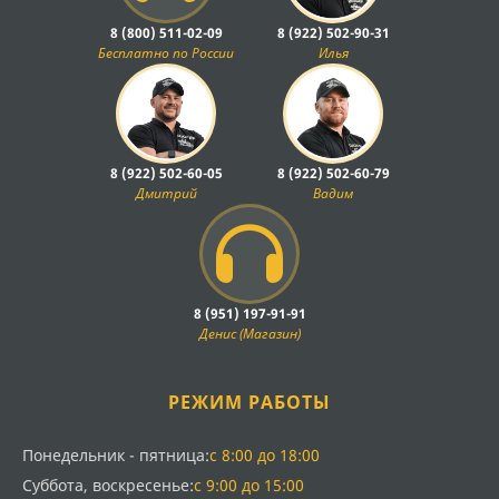
контролю состояния подшипниковых узлов.
8 (800) 511-02-09
8 (922) 502-90-31
Расходные материалы и элементы
Бесплатно по России
Илья
крепления
К расходным материалам для КС-2.1 относятся
различные уплотнители, сальники, болты, гайки и
8 (922) 502-60-05
8 (922) 502-60-79
шплинты. Эти детали кажутся второстепенными, но
Дмитрий
Вадим
их состояние критически важно для надежной работы
косилки. Использование качественных крепежных
элементов предотвращает самопроизвольное
раскручивание соединений при вибрационных
нагрузках.
8 (951) 197-91-91
Гидравлические компоненты, включая цилиндры
Денис (Магазин)
подъема и опускания косилки, шланги высокого
давления и фитинги, также требуют периодического
РЕЖИМ РАБОТЫ
обслуживания. Герметичность гидросистемы
обеспечивает точное управление положением
косилки и защищает механизмы от повреждений при
Понедельник - пятница:
с 8:00 до 18:00
встрече с препятствиями.
Суббота, воскресенье:
с 9:00 до 15:00