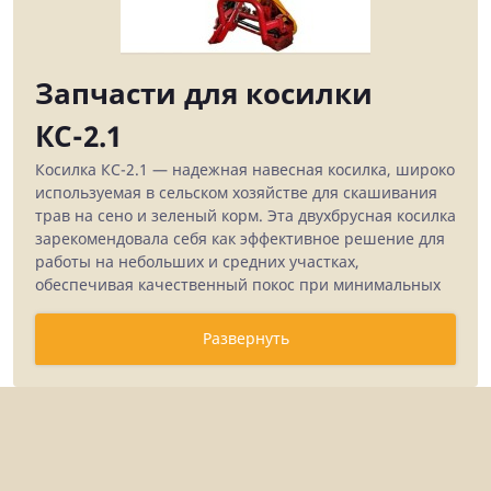
Запчасти для косилки
КС-2.1
Косилка КС-2.1 — надежная навесная косилка, широко
используемая в сельском хозяйстве для скашивания
трав на сено и зеленый корм. Эта двухбрусная косилка
зарекомендовала себя как эффективное решение для
работы на небольших и средних участках,
обеспечивая качественный покос при минимальных
эксплуатационных затратах.
Развернуть
В каталоге ООО "Шонер" представлен полный
ассортимент запчастей для косилки КС-2.1,
включающий как оригинальные комплектующие, так
и проверенные аналоги. Наша компания
обеспечивает фермерские хозяйства и
сельхозпредприятия Удмуртии, Татарстана,
Башкирии и других регионов России качественными