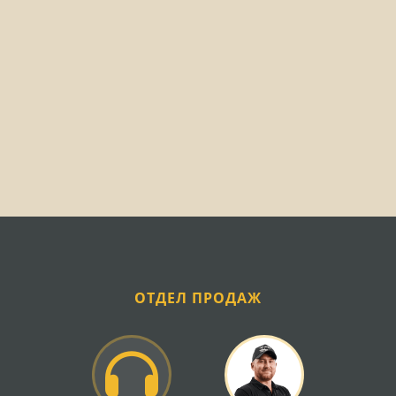
деталями для поддержания техники в рабочем
состоянии.
Основные группы запчастей КС-2.1
Ассортимент запчастей для косилки КС-2.1 включает
несколько ключевых категорий комплектующих.
Режущий аппарат представлен ножами,
противорежущими пластинами, пальцами и
головками ножей — именно эти детали испытывают
максимальные нагрузки и требуют регулярной
замены. Качество режущих элементов напрямую
влияет на чистоту среза и производительность
косилки.
Трансмиссионные узлы включают редукторы, валы,
ОТДЕЛ ПРОДАЖ
шестерни и подшипники. Эти компоненты
обеспечивают передачу крутящего момента от вала
отбора мощности трактора к рабочим органам
косилки. Особое внимание следует уделять
своевременной замене масла в редукторах и