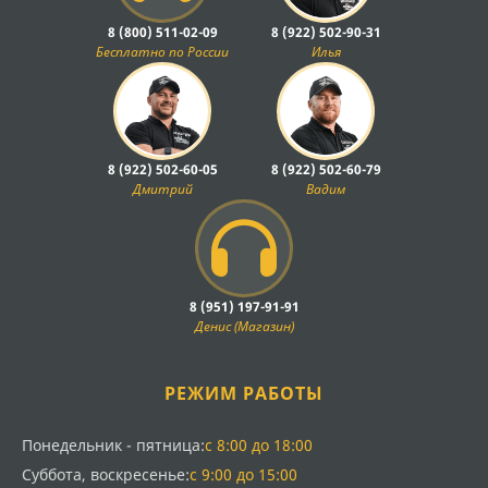
8 (800) 511-02-09
8 (922) 502-90-31
Синхронизаторы обеспечивают плавное
Бесплатно по России
Илья
переключение передач путем выравнивания угловых
скоростей соединяемых валов. Для тракторов МТЗ-80,
82 и 1221 применяются различные типы
синхронизаторов в зависимости от модификации
коробки передач. Муфты переключения работают в
8 (922) 502-60-05
8 (922) 502-60-79
паре с синхронизаторами и должны иметь точные
Дмитрий
Вадим
размеры для обеспечения надежного зацепления и
исключения самопроизвольного выключения
передач.
Подшипники и уплотнительные
8 (951) 197-91-91
элементы
Денис (Магазин)
Подшипниковые узлы КПП работают в условиях
высоких нагрузок и требуют использования
РЕЖИМ РАБОТЫ
качественных роликовых и шариковых подшипников.
Сальники и прокладки предотвращают утечку
Понедельник - пятница:
с 8:00 до 18:00
трансмиссионного масла и попадание загрязнений
Суббота, воскресенье:
с 9:00 до 15:00
внутрь коробки. При ремонте КПП рекомендуется