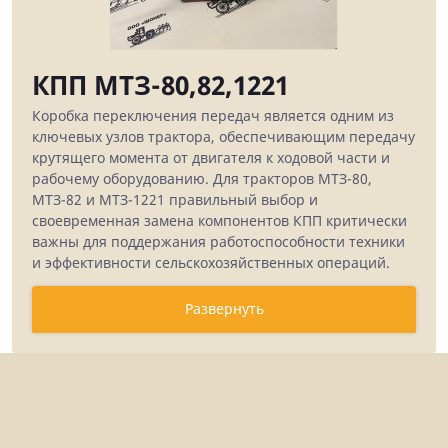
КПП МТЗ-80,82,1221
Коробка переключения передач является одним из
ключевых узлов трактора, обеспечивающим передачу
крутящего момента от двигателя к ходовой части и
рабочему оборудованию. Для тракторов МТЗ-80,
МТЗ-82 и МТЗ-1221 правильный выбор и
своевременная замена компонентов КПП критически
важны для поддержания работоспособности техники
и эффективности сельскохозяйственных операций.
В каталоге ООО "Шонер" представлен полный
Развернуть
ассортимент запчастей для коробок переключения
передач указанных моделей тракторов. Наша
номенклатура включает как оригинальные детали
производства Минского тракторного завода, так и
качественные аналоги от проверенных поставщиков,
что позволяет подобрать оптимальное решение для
любого бюджета ремонта.