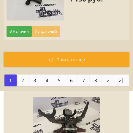
В Наличии
Популярный
Показать еще
1
2
3
4
5
6
7
8
>
>|