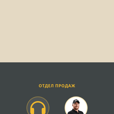
Основные группы
запчастей КПП
Валы и шестерни коробки передач
Валы КПП МТЗ представлены первичным,
промежуточным и вторичным валами, каждый из
которых выполняет свою функцию в процессе
передачи крутящего момента. Шестерни различных
передач изготавливаются из высокопрочной
легированной стали с последующей термообработкой,
что обеспечивает длительный ресурс работы даже
при интенсивной эксплуатации техники. Особое
внимание следует уделять качеству зубчатого
ОТДЕЛ ПРОДАЖ
зацепления и точности геометрических параметров
при выборе этих компонентов.
Синхронизаторы и муфты
переключения