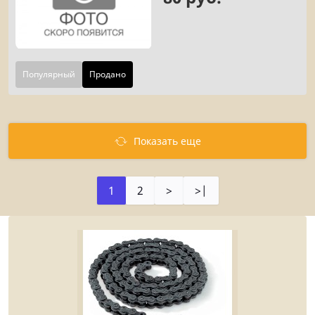
Популярный
Продано
Показать еще
1
2
>
>|