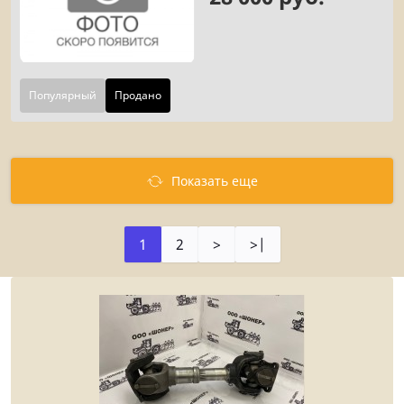
Популярный
Продано
Показать еще
1
2
>
>|