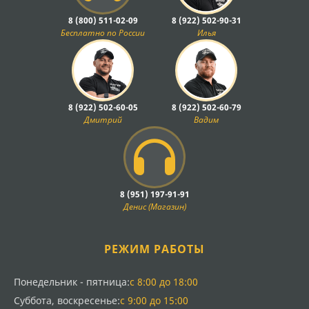
момент без потери эффективности. Правильное
8 (800) 511-02-09
8 (922) 502-90-31
функционирование этого узла критично для
Бесплатно по России
Илья
равномерного распределения тяговых усилий между
мостами.
Основные компоненты и запчасти
8 (922) 502-60-05
8 (922) 502-60-79
В ассортименте представлены все необходимые
Дмитрий
Вадим
элементы для ремонта и обслуживания карданной
передачи мостов:
Карданные валы в сборе для переднего и заднего
мостов
Крестовины карданных шарниров различных
8 (951) 197-91-91
типоразмеров
Денис (Магазин)
Подшипники игольчатые и шариковые для
карданных узлов
РЕЖИМ РАБОТЫ
Шлицевые втулки и муфты соединений
Защитные кожухи и пыльники
Уплотнительные элементы и сальники
Понедельник - пятница:
с 8:00 до 18:00
Суббота, воскресенье:
с 9:00 до 15:00
Каждая деталь проходит входной контроль качества и