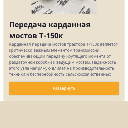
Передача карданная
мостов Т-150к
Карданная передача мостов трактора Т-150к является
критически важным элементом трансмиссии,
обеспечивающим передачу крутящего момента от
раздаточной коробки к ведущим мостам. Надежность
этого узла напрямую влияет на производительность
техники и бесперебойность сельскохозяйственных
работ. В каталоге ООО "Шонер" представлен полный
ассортимент карданных передач и комплектующих
Развернуть
для тракторов Т-150к различных модификаций.
Наша компания специализируется на поставке как
оригинальных запчастей производства ХТЗ, так и
качественных аналогов от проверенных
производителей. Многолетний опыт работы с
сельхозтехникой позволяет нам предлагать клиентам