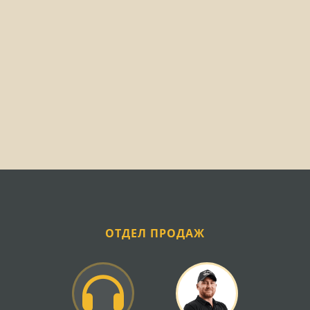
оптимальные решения для ремонта и модернизации
карданной передачи мостов Т-150к.
Конструктивные особенности и
назначение
Карданная передача мостов Т-150к представляет
собой сложную механическую систему, состоящую из
карданных валов, крестовин, подшипников и
защитных кожухов. Основное назначение узла -
передача вращения от центральной части трактора к
переднему и заднему мостам при различных углах
наклона. Конструкция обеспечивает компенсацию
взаимных перемещений агрегатов при работе на
неровной местности.
ОТДЕЛ ПРОДАЖ
Особенностью карданной передачи Т-150к является
её рассчитанность на высокие нагрузки и длительную
эксплуатацию в тяжелых условиях. Прочные
шлицевые соединения и качественные подшипники
позволяют передавать значительный крутящий