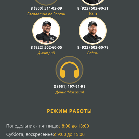
Силовые агрегаты УАЗ 3160 и 3162 требуют особого
8 (800) 511-02-09
8 (922) 502-90-31
внимания при эксплуатации в условиях повышенной
Бесплатно по России
Илья
запыленности и переменных нагрузок. В нашем
ассортименте представлены все необходимые
компоненты для поддержания двигателя в исправном
состоянии: поршневые группы, прокладки, сальники,
элементы системы охлаждения и топливоподачи.
8 (922) 502-60-05
8 (922) 502-60-79
Дмитрий
Вадим
Особое внимание уделяем качеству фильтрующих
элементов - воздушных, масляных и топливных
фильтров, которые в условиях сельскохозяйственного
использования испытывают повышенные нагрузки.
Своевременная замена этих расходных материалов
8 (951) 197-91-91
существенно продлевает ресурс двигателя УАЗ.
Денис (Магазин)
Трансмиссия и ходовая часть
РЕЖИМ РАБОТЫ
Трансмиссия УАЗ 3160 и 3162 спроектирована для
работы в тяжелых условиях, но регулярное
обслуживание критически важно для надежности. Мы
Понедельник - пятница:
с 8:00 до 18:00
поставляем комплектующие для коробки передач,
Суббота, воскресенье:
с 9:00 до 15:00
раздаточной коробки, мостов и приводов. В наличии