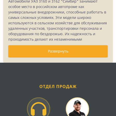
Автомобили УАЗ 3160 и 3162 "Симбир" занимают
особое место в российском автопроме как
универсальные внедорожники, способные работать в
самых сложных условиях. Эти модели широко
используются в сельском хозяйстве для обслуживания
удаленных участков, транспортировки персонала и
оборудования по бездорожью. Их надежность и
проходимость делают их незаменимыми
помощниками фермерских хозяйств и
агропредприятий.
Развернуть
ООО "Шонер" предлагает полный ассортимент
запчастей для УАЗ 3160 и 3162, включая
оригинальные детали и качественные аналоги от
проверенных производителей. Наш склад
укомплектован наиболее востребованными
ОТДЕЛ ПРОДАЖ
позициями, что позволяет оперативно решать
вопросы ремонта и технического обслуживания этих
автомобилей.
Двигатель и система питания