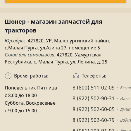
Шонер - магазин запчастей для
тракторов
Юр.адрес:
427820, УР, Малопургинский район,
с.Малая Пурга, ул.Азина 27, помещение 5
Склад для самовывоза:
427820, Удмуртская
Республика, с. Малая Пурга, ул. Ленина, д. 25
Время работы:
Телефоны:
8 (800) 511-02-09
Понедельник-Пятница
Бесп
с 8.00 до 18.00
8 (922) 502-90-31
Илья
Суббота, Воскресенье
8 (922) 502-60-05
Дмит
с 9.00 до 15.00
8 (922) 502-60-79
Вади
8 (951) 197-91-91
Денис