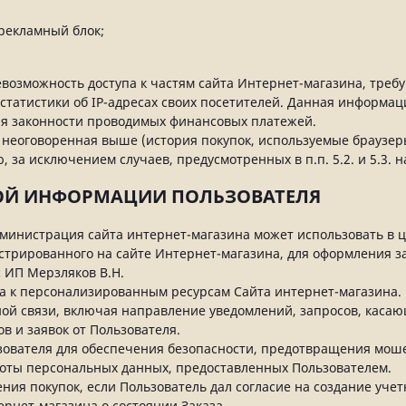
рекламный блок;
невозможность доступа к частям сайта Интернет-магазина, тре
 статистики об IP-адресах своих посетителей. Данная информа
ля законности проводимых финансовых платежей.
неоговоренная выше (история покупок, используемые браузер
за исключением случаев, предусмотренных в п.п. 5.2. и 5.3.
НОЙ ИНФОРМАЦИИ ПОЛЬЗОВАТЕЛЯ
министрация сайта интернет-магазина может использовать в ц
истрированного на сайте Интернет-магазина, для оформления за
 ИП Мерзляков В.Н.
па к персонализированным ресурсам Сайта интернет-магазина.
тной связи, включая направление уведомлений, запросов, каса
ов и заявок от Пользователя.
ьзователя для обеспечения безопасности, предотвращения мош
ноты персональных данных, предоставленных Пользователем.
ения покупок, если Пользователь дал согласие на создание учет
ернет-магазина о состоянии Заказа.