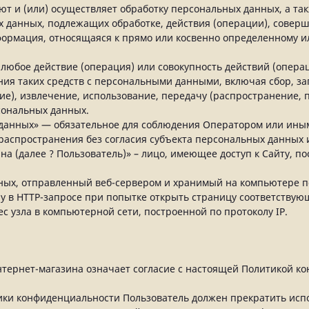
т и (или) осуществляет обработку персональных данных, а та
х данных, подлежащих обработке, действия (операции), сове
формация, относящаяся к прямо или косвенно определенному 
 любое действие (операция) или совокупность действий (опер
ния таких средств с персональными данными, включая сбор, за
ие), извлечение, использование, передачу (распространение, п
сональных данных.
 данных» — обязательное для соблюдения Оператором или ин
распространения без согласия субъекта персональных данных 
ина (далее ? Пользователь)» – лицо, имеющее доступ к Сайту, 
нных, отправленный веб-сервером и хранимый на компьютере по
у в HTTP-запросе при попытке открыть страницу соответствующ
ес узла в компьютерной сети, построенной по протоколу IP.
нтернет-магазина означает согласие с настоящей Политикой к
итики конфиденциальности Пользователь должен прекратить исп