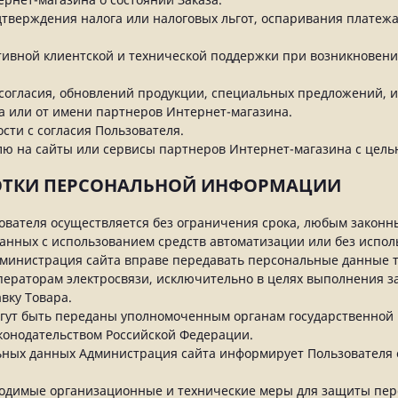
одтверждения налога или налоговых льгот, оспаривания платеж
ктивной клиентской и технической поддержки при возникновен
о согласия, обновлений продукции, специальных предложений, 
а или от имени партнеров Интернет-магазина.
сти с согласия Пользователя.
елю на сайты или сервисы партнеров Интернет-магазина с целью
БОТКИ ПЕРСОНАЛЬНОЙ ИНФОРМАЦИИ
ователя осуществляется без ограничения срока, любым законны
нных с использованием средств автоматизации или без исполь
 Администрация сайта вправе передавать персональные данные т
ператорам электросвязи, исключительно в целях выполнения з
вку Товара.
огут быть переданы уполномоченным органам государственной 
конодательством Российской Федерации.
льных данных Администрация сайта информирует Пользователя
ходимые организационные и технические меры для защиты пе