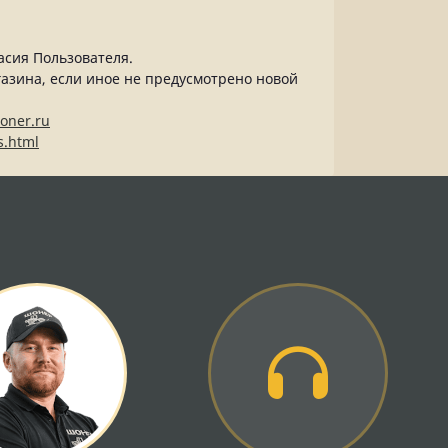
асия Пользователя.
газина, если иное не предусмотрено новой
oner.ru
s.html