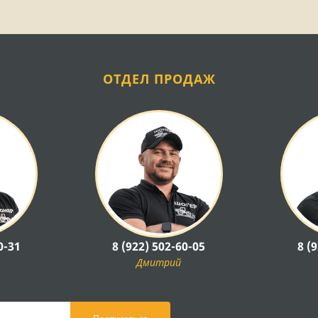
ОТДЕЛ ПРОДАЖ
0-31
8 (922) 502-60-05
8 (
Дмитрий