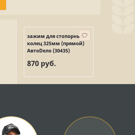
зажим для стопорных
колец 325мм (прямой)
АвтоDело (30435)
870 руб.