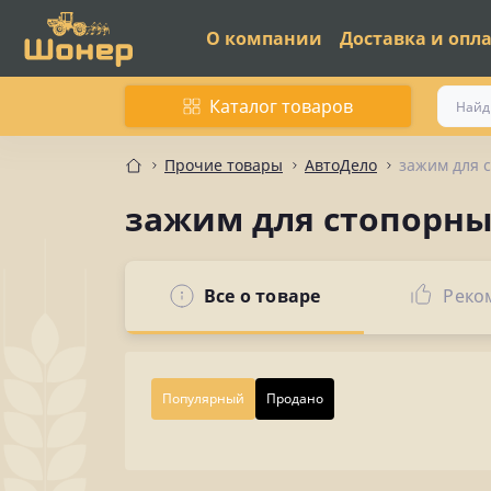
О компании
Доставка и опл
Каталог товаров
Прочие товары
АвтоДело
зажим для с
зажим для стопорных
Все о товаре
Реко
Популярный
Продано