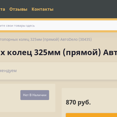
ата
Отзывы
Контакты
топорных колец 325мм (прямой) АвтоDело (30435)
 колец 325мм (прямой) Авт
мендуем
Нет В Наличии
870 руб.