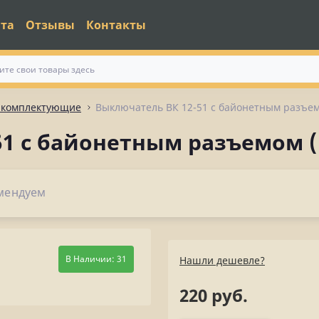
ата
Отзывы
Контакты
и комплектующие
Выключатель ВК 12-51 с байонетным разъе
51 с байонетным разъемом 
мендуем
В Наличии: 31
Нашли дешевле?
220 руб.