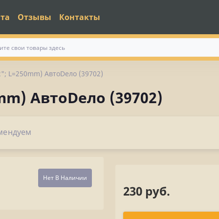
ата
Отзывы
Контакты
2"; L=250mm) АвтоDело (39702)
mm) АвтоDело (39702)
мендуем
Нет В Наличии
230 руб.