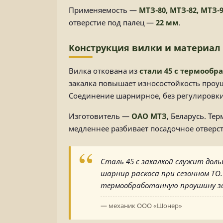
Применяемость —
МТЗ-80, МТЗ-82, МТЗ-9
отверстие под палец —
22 мм
.
Конструкция вилки и материал
Вилка откована из
стали 45 с термообр
закалка повышает износостойкость проу
Соединение шарнирное, без регулировк
Изготовитель —
ОАО МТЗ
, Беларусь. Те
медленнее разбивает посадочное отверст
Сталь 45 с закалкой служит доль
шарнир раскоса при сезонном ТО.
термообработанную проушину за 
— механик ООО «Шонер»