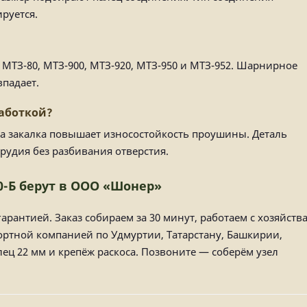
руется.
 МТЗ-80, МТЗ-900, МТЗ-920, МТЗ-950 и МТЗ-952. Шарнирное
впадает.
работкой?
 а закалка повышает износостойкость проушины. Деталь
рудия без разбивания отверстия.
0-Б берут в ООО «Шонер»
арантией. Заказ собираем за 30 минут, работаем с хозяйств
ортной компанией по Удмуртии, Татарстану, Башкирии,
ц 22 мм и крепёж раскоса. Позвоните — соберём узел