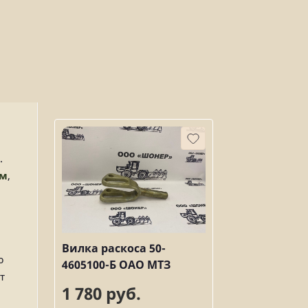
.
мм
,
Вилка раскоса 50-
ю
4605100-Б ОАО МТЗ
т
1 780 руб.