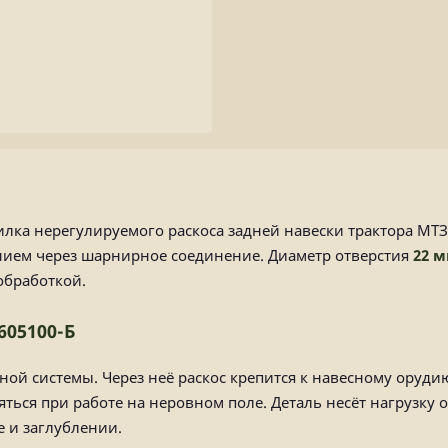
илка нерегулируемого раскоса задней навески трактора МТЗ
нием через шарнирное соединение. Диаметр отверстия
22 
ообработкой.
605100-Б
сной системы. Через неё раскос крепится к навесному оруди
ться при работе на неровном поле. Деталь несёт нагрузку о
е и заглублении.