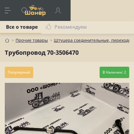
Все о товаре
Рекомендуем
Прочие товары
Штуцера соединительные, переходны
Трубопровод 70-3506470
Популярный
В Наличии: 2