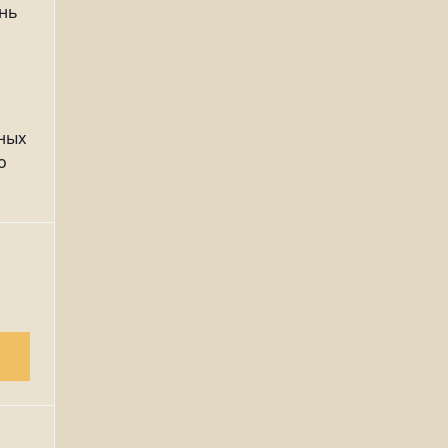
ень
ных
о