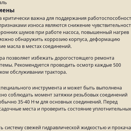
аль
амены
а критически важна для поддержания работоспособнос
признаками износа являются снижение чувствительнос
оронних шумов при работе насоса, повышенный нагрев
 можно обнаружить коррозию корпуса, деформацию
е масла в местах соединений.
тра позволяет избежать дорогостоящего ремонта
стемы. Рекомендуется проводить осмотр каждые 500
ком обслуживании трактора.
 специального инструмента и может быть выполнена
жно соблюдать момент затяжки резьбовых соединений
обычно 35-40 Н·м для основных соединений. Перед
адочные места и проверить состояние уплотнительных
ь систему свежей гидравлической жидкостью и прокач