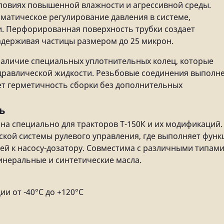
словиях повышенной влажности и агрессивной среды.
матическое регулирование давления в системе,
и. Перфорированная поверхность трубки создает
держивая частицы размером до 25 микрон.
наличие специальных уплотнительных колец, которые
идравлической жидкости. Резьбовые соединения выполн
ет герметичность сборки без дополнительных
ь
ана специально для тракторов Т-150К и их модификаций.
еской системы рулевого управления, где выполняет фун
ей к насосу-дозатору. Совместима с различными типам
инеральные и синтетические масла.
и от -40°C до +120°C