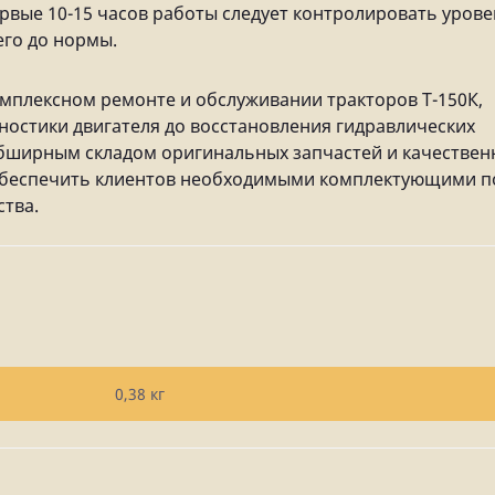
ервые 10-15 часов работы следует контролировать уров
его до нормы.
мплексном ремонте и обслуживании тракторов Т-150К,
гностики двигателя до восстановления гидравлических
обширным складом оригинальных запчастей и качествен
 обеспечить клиентов необходимыми комплектующими п
ства.
0,38 кг