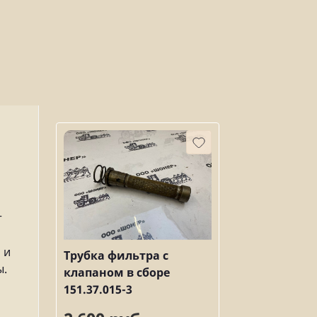
т
 и
Трубка фильтра с
ы.
клапаном в сборе
151.37.015-3