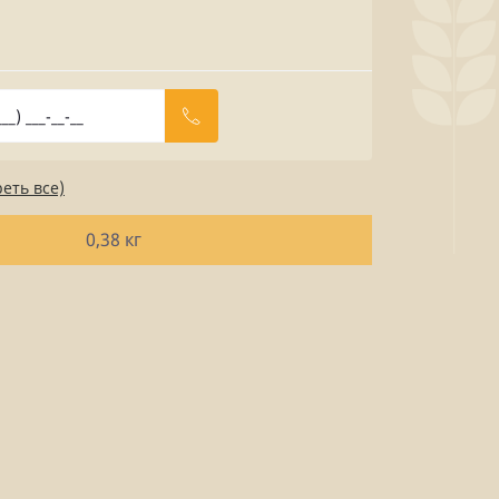
еть все)
0,38 кг