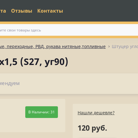
ата
Отзывы
Контакты
е, переходные, РВД, рукава нитяные,топливные
Штуцер угло
,5 (S27, уг90)
мендуем
В Наличии: 31
Нашли дешевле?
120 руб.