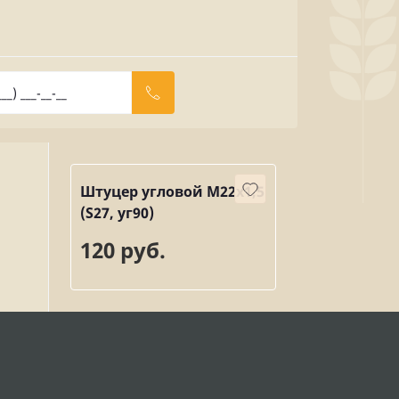
Штуцер угловой М22х1,5
(S27, уг90)
120 руб.