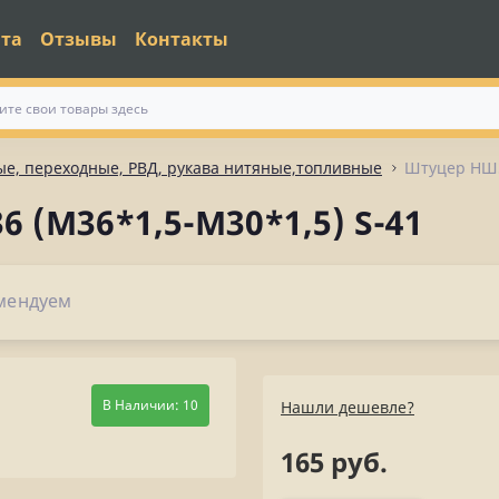
ата
Отзывы
Контакты
е, переходные, РВД, рукава нитяные,топливные
Штуцер НШ5
 (M36*1,5-М30*1,5) S-41
мендуем
В Наличии: 10
Нашли дешевле?
165 руб.