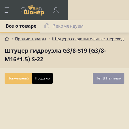
Все о товаре
Рекомендуем
Прочие товары
Штуцера соединительные, переходны
Штуцер гидроузла G3/8-S19 (G3/8-
M16*1.5) S-22
Популярный
Продано
Нет В Наличии