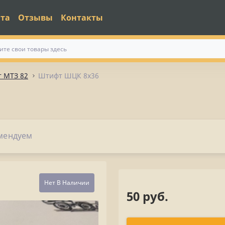
ата
Отзывы
Контакты
т МТЗ 82
Штифт ШЦК 8х36
мендуем
Нет В Наличии
50 руб.