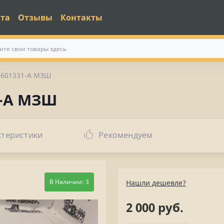
ата
Отзывы
Контакты
1601331-А МЗШ
1-А МЗШ
ктеристики
Рекомендуем
В Наличии: 3
Нашли дешевле?
2 000 руб.