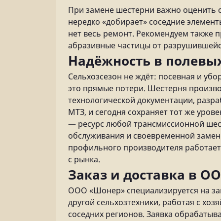
При замене шестерни важно оценить 
нередко «добирает» соседние элементы
нет весь ремонт. Рекомендуем также 
абразивные частицы от разрушившейся 
Надёжность в полевы
Сельхозсезон не ждёт: посевная и убо
это прямые потери. Шестерня произво
технологической документации, разр
МТЗ, и сегодня сохраняет тот же урове
— ресурс любой трансмиссионной шест
обслуживания и своевременной замены
профильного производителя работает 
с рынка.
Заказ и доставка в О
ООО «Шонер» специализируется на зап
другой сельхозтехники, работая с хоз
соседних регионов. Заявка обрабатыва