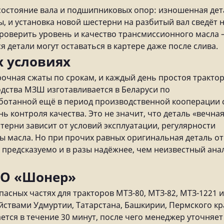
состояние вала и подшипниковых опор: изношенная дет
, и установка новой шестерни на разбитый вал сведёт 
проверить уровень и качество трансмиссионного масла
детали могут оставаться в картере даже после слива.
х условиях
рочная сжаты по срокам, и каждый день простоя тракто
дства МЗШ изготавливается в Беларуси по
аботанной ещё в период производственной кооперации 
нь контроля качества. Это не значит, что деталь «вечная
ерни зависит от условий эксплуатации, регулярности
 масла. Но при прочих равных оригинальная деталь от
предсказуемо и в разы надёжнее, чем неизвестный ана
ОО «Шонер»
асных частях для тракторов МТЗ-80, МТЗ-82, МТЗ-1221 и
яйствами Удмуртии, Татарстана, Башкирии, Пермского кр
ется в течение 30 минут, после чего менеджер уточняет