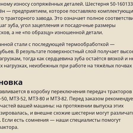
ному износу сопряжённых деталей. Шестерня 50-160133
ён — предприятием, которое поставляло комплектующ
о тракторного завода. Это означает полное соответств
г зуба, угол зацепления и посадочные размеры
ков, а не «по образцу» изношенной детали.
ванной стали с последующей термообработкой —
бьев. В результате поверхностный слой получает высо
грузкам, тогда как сердцевина зуба остаётся вязкой и н
х нагрузках, неизбежных при работе на тяжёлых почвах
новка
навливается в коробку переключения передач тракторов
50, МТЗ-52, МТЗ-80 и МТЗ-82. Перед заказом рекоменду
х частей вашей машины: на протяжении выпуска этих
зировалась, и внешне схожие шестерни могут различат
ы. Если есть сомнения — наши специалисты помогут
актора.