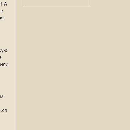
1-А
ие
ие
кую
е
 или
ем
ься