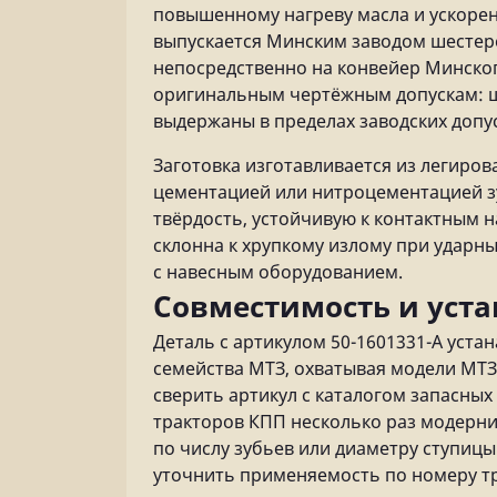
повышенному нагреву масла и ускорен
выпускается Минским заводом шестер
непосредственно на конвейер Минског
оригинальным чертёжным допускам: ша
выдержаны в пределах заводских допус
Заготовка изготавливается из легиро
цементацией или нитроцементацией зу
твёрдость, устойчивую к контактным на
склонна к хрупкому излому при ударны
с навесным оборудованием.
Совместимость и уста
Деталь с артикулом 50-1601331-А уста
семейства МТЗ, охватывая модели МТЗ-
сверить артикул с каталогом запасны
тракторов КПП несколько раз модерни
по числу зубьев или диаметру ступиц
уточнить применяемость по номеру тр