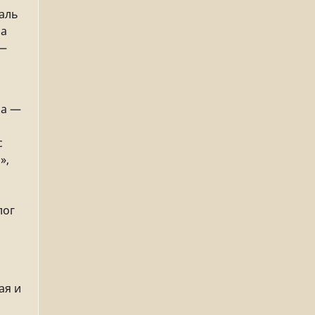
аль
на
 —
ра —
с
»,
лог
ая и