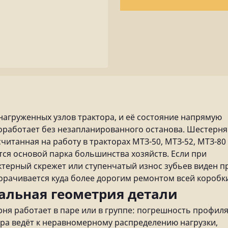
нагруженных узлов трактора, и её состояние напрямую
оработает без незапланированного останова. Шестерня 
читанная на работу в тракторах МТЗ-50, МТЗ-52, МТЗ-80
тся основой парка большинства хозяйств. Если при
терный скрежет или ступенчатый износ зубьев виден п
рачивается куда более дорогим ремонтом всей коробк
альная геометрия детали
рня работает в паре или в группе: погрешность профил
тра ведёт к неравномерному распределению нагрузки,