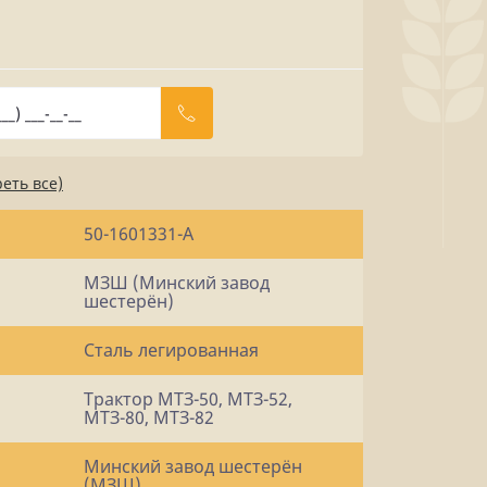
еть все)
50-1601331-А
МЗШ (Минский завод
шестерён)
Сталь легированная
Трактор МТЗ-50, МТЗ-52,
МТЗ-80, МТЗ-82
Минский завод шестерён
(МЗШ)