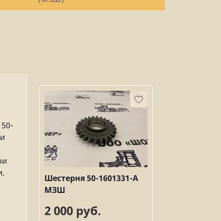
50-
 и
ри
и.
Шестерня 50-1601331-А
МЗШ
я
2 000 руб.