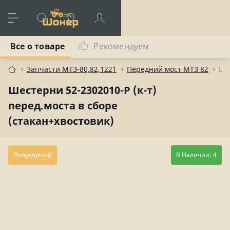
Все о товаре
Рекомендуем
Запчасти МТЗ-80,82,1221
Передний мост МТЗ 82
Шес
Шестерни 52-2302010-Р (к-т)
перед.моста в сборе
(стакан+хвостовик)
Популярный
В Наличии: 4