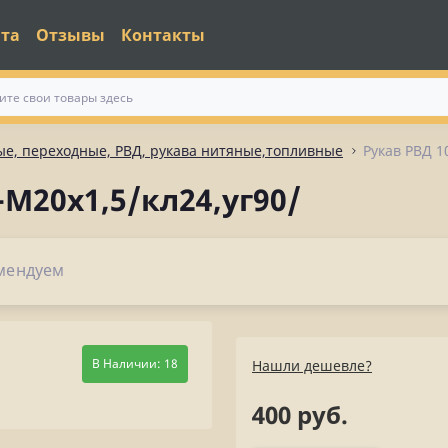
ата
Отзывы
Контакты
е, переходные, РВД, рукава нитяные,топливные
Рукав РВД 1
-М20х1,5/кл24,уг90/
мендуем
В Наличии: 18
Нашли дешевле?
400 руб.