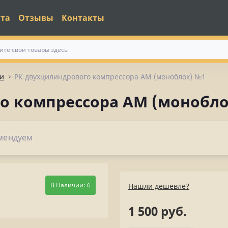
ата
Отзывы
Контакты
и
РК двухцилиндрового компрессора АМ (моноблок) №1
о компрессора АМ (монобло
мендуем
В Наличии: 6
Нашли дешевле?
1 500 руб.