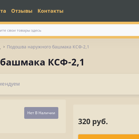
ата
Отзывы
Контакты
1
Подошва наружного башмака КСФ-2,1
башмака КСФ-2,1
мендуем
Нет В Наличии
320 руб.