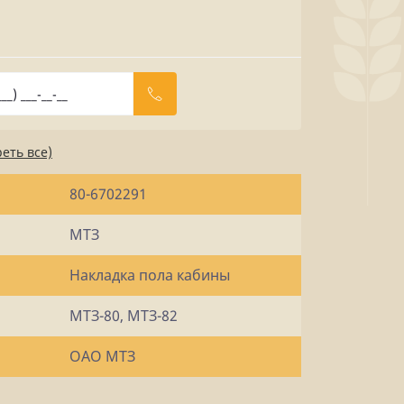
еть все)
80-6702291
МТЗ
Накладка пола кабины
МТЗ-80, МТЗ-82
ОАО МТЗ