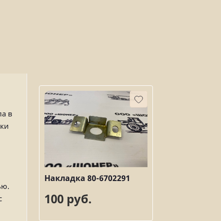
ла в
вки
Накладка 80-6702291
ью.
100 руб.
с