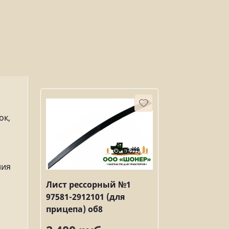
ок,
ния
Лист рессорный №1
97581-2912101 (для
прицепа) об8