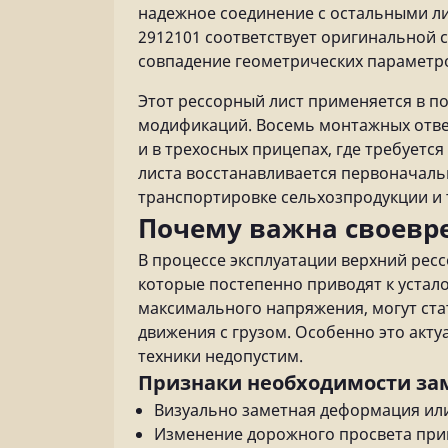
надежное соединение с остальными ли
2912101 соответствует оригинальной 
совпадение геометрических параметр
Этот рессорный лист применяется в п
модификаций. Восемь монтажных отвер
и в трехосных прицепах, где требует
листа восстанавливается первоначаль
транспортировке сельхозпродукции и 
Почему важна своевр
В процессе эксплуатации верхний рес
которые постепенно приводят к устал
максимального напряжения, могут ст
движения с грузом. Особенно это акту
техники недопустим.
Признаки необходимости з
Визуально заметная деформация ил
Изменение дорожного просвета при