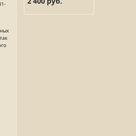
2 400 руб.
81-
чных
так
ого