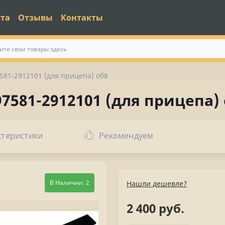
ата
Отзывы
Контакты
581-2912101 (для прицепа) об8
7581-2912101 (для прицепа)
ктеристики
Рекомендуем
В Наличии: 2
Нашли дешевле?
2 400 руб.