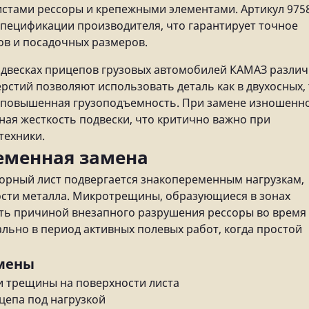
стами рессоры и крепежными элементами. Артикул 975
спецификации производителя, что гарантирует точное
ов и посадочных размеров.
одвесках прицепов грузовых автомобилей КАМАЗ разли
стий позволяют использовать деталь как в двухосных, 
ся повышенная грузоподъемность. При замене изношенн
ная жесткость подвески, что критично важно при
техники.
еменная замена
сорный лист подвергается знакопеременным нагрузкам,
ости металла. Микротрещины, образующиеся в зонах
ать причиной внезапного разрушения рессоры во время
ально в период активных полевых работ, когда простой
амены
и трещины на поверхности листа
цепа под нагрузкой