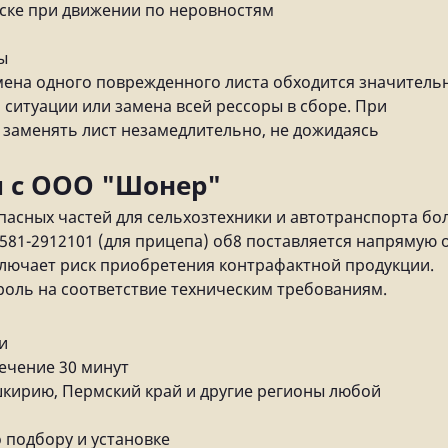
еске при движении по неровностям
ы
мена одного поврежденного листа обходится значитель
ситуации или замена всей рессоры в сборе. При
заменять лист незамедлительно, не дожидаясь
 с ООО "Шонер"
пасных частей для сельхозтехники и автотранспорта бо
581-2912101 (для прицепа) об8 поставляется напрямую 
лючает риск приобретения контрафактной продукции.
роль на соответствие техническим требованиям.
и
ечение 30 минут
ашкирию, Пермский край и другие регионы любой
 подбору и установке