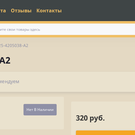
ата
Отзывы
Контакты
5-4205038-А2
А2
мендуем
Нет В Наличии
320 руб.