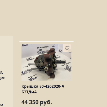
и,
ции.
Крышка 80-4202020-А
БЗТДиА
44 350 руб.
ию