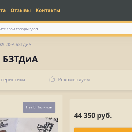
ата
Отзывы
Контакты
02020-А БЗТДиА
А БЗТДиА
ктеристики
Рекомендуем
Нет В Наличии
44 350 руб.