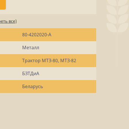
еть все)
80-4202020-А
Металл
Трактор МТЗ-80, МТЗ-82
БЗТДиА
Беларусь