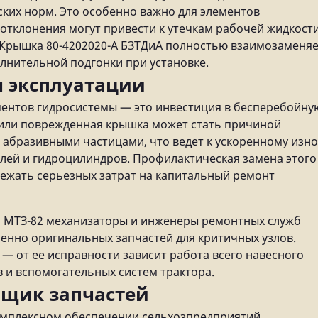
ких норм. Это особенно важно для элементов
отклонения могут привести к утечкам рабочей жидкост
 Крышка 80-4202020-А БЗТДиА полностью взаимозаменя
олнительной подгонки при установке.
ы эксплуатации
ентов гидросистемы — это инвестиция в бесперебойну
 или поврежденная крышка может стать причиной
 абразивными частицами, что ведет к ускоренному изно
лей и гидроцилиндров. Профилактическая замена этого
ежать серьезных затрат на капитальный ремонт
и МТЗ-82 механизаторы и инженеры ремонтных служб
енно оригинальных запчастей для критичных узлов.
 — от ее исправности зависит работа всего навесного
 и вспомогательных систем трактора.
щик запчастей
омплексном обеспечении сельхозпредприятий