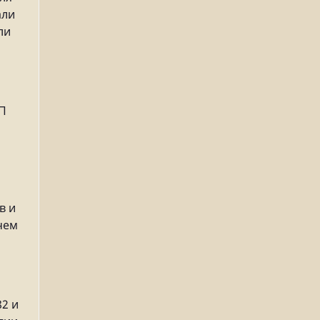
али
ли
ПП
в и
чем
82 и