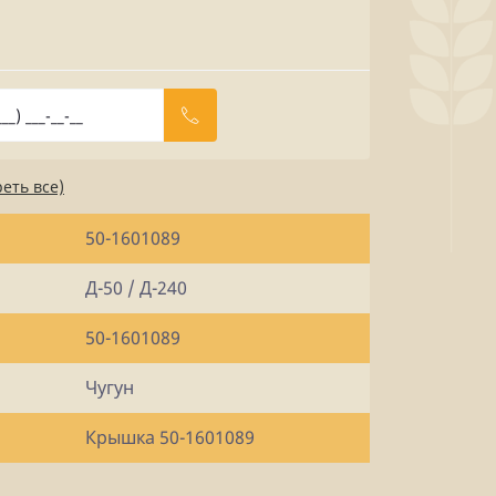
еть все)
50-1601089
Д-50 / Д-240
50-1601089
Чугун
Крышка 50-1601089