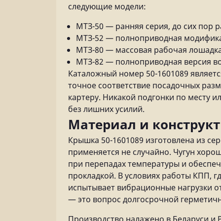
следующие модели:
МТЗ-50 — ранняя серия, до сих пор 
МТЗ-52 — полноприводная модифика
МТЗ-80 — массовая рабочая лошадка 
МТЗ-82 — полноприводная версия во
Каталожный номер 50-1601089 являетс
точное соответствие посадочных разм
картеру. Никакой подгонки по месту и
без лишних усилий.
Материал и конструк
Крышка 50-1601089 изготовлена из сер
применяется не случайно. Чугун хоро
при перепадах температуры и обеспеч
прокладкой. В условиях работы КПП, гд
испытывает вибрационные нагрузки от
— это вопрос долгосрочной герметичн
Производство налажено в Беларуси и 