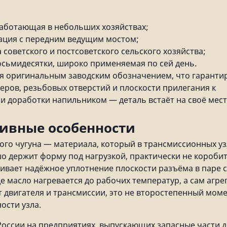
работающая в небольших хозяйствах;
ция с передним ведущим мостом;
советского и постсоветского сельского хозяйства;
сьмидесятки, широко применяемая по сей день.
я оригинальным заводским обозначением, что гаранти
еров, резьбовых отверстий и плоскости прилегания к
ли доработки напильником — деталь встаёт на своё мес
тивные особенности
ого чугуна — материала, который в трансмиссионных уз
шо держит форму под нагрузкой, практически не короби
ивает надёжное уплотнение плоскости разъёма в паре с
е масло нагревается до рабочих температур, а сам агре
 двигателя и трансмиссии, это не второстепенный мом
ости узла.
России на предприятиях, выпускающих запасные части д