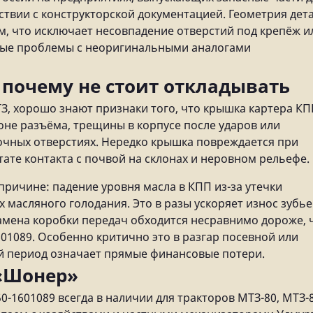
ствии с конструкторской документацией. Геометрия дет
, что исключает несовпадение отверстий под крепёж и
ные проблемы с неоригинальными аналогами
 почему не стоит откладывать
, хорошо знают признаки того, что крышка картера К
оне разъёма, трещины в корпусе после ударов или
дочных отверстиях. Нередко крышка повреждается при
ате контакта с почвой на склонах и неровном рельефе.
 причине: падение уровня масла в КПП из-за утечки
х масляного голодания. Это в разы ускоряет износ зубье
амена коробки передач обходится несравнимо дороже, 
01089. Особенно критично это в разгар посевной или
й период означает прямые финансовые потери.
«Шонер»
-1601089 всегда в наличии для тракторов МТЗ-80, МТЗ-