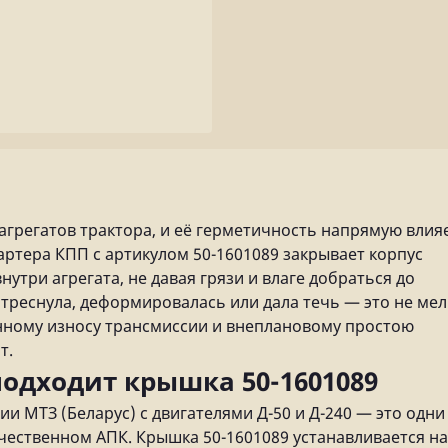
агрегатов трактора, и её герметичность напрямую влия
артера КПП с артикулом 50-1601089 закрывает корпус
утри агрегата, не давая грязи и влаге добраться до
 треснула, деформировалась или дала течь — это не мел
енному износу трансмиссии и внеплановому простою
т.
подходит крышка 50-1601089
и МТЗ (Беларус) с двигателями Д-50 и Д-240 — это одни
ественном АПК. Крышка 50-1601089 устанавливается на