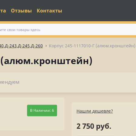
ата
Отзывы
Контакты
40,Д-243,Д-245,Д-260
Корпус 245-1117010-Г (алюм.кронштейн)
Г (алюм.кронштейн)
мендуем
В Наличии: 6
Нашли дешевле?
2 750 руб.