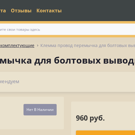
ата
Отзывы
Контакты
и комплектующие
Клемма провод перемычка для болтовых выв
мычка для болтовых выводы
мендуем
Нет В Наличии
960 руб.