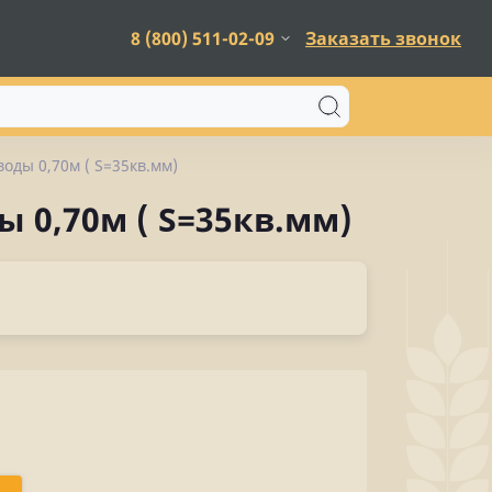
8 (800) 511-02-09
Заказать звонок
оды 0,70м ( S=35кв.мм)
 0,70м ( S=35кв.мм)