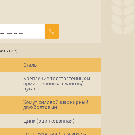
еть все)
Сталь
Крепление толстостенных и
армированных шлангов/
рукавов
Хомут силовой шарнирный
двухболтовый
Цинк (оцинкованная)
ГОСТ 28191-89 / DIN 3017-3