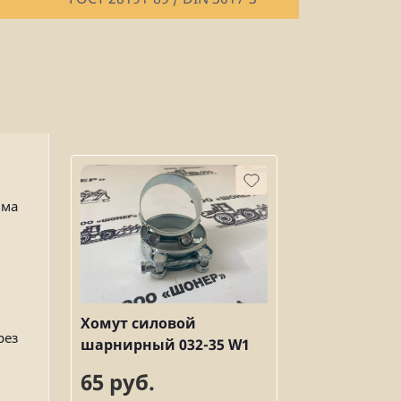
има
Хомут силовой
рез
шарнирный 032-35 W1
65 руб.