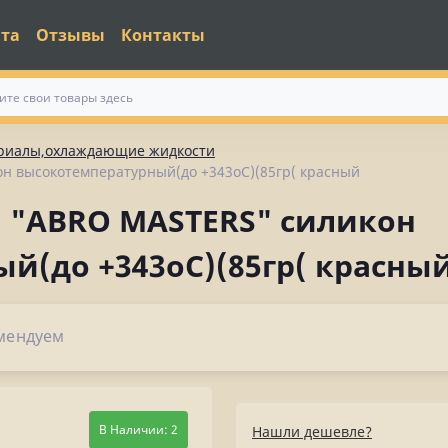
ата
Отзывы
Контакты
ериалы,охлаждающие жидкости
н высокотемпературный(до +343оС)(85гр( красный
 "ABRO MASTERS" силикон
й(до +343оС)(85гр( красны
мендуем
В Наличии: 2
Нашли дешевле?