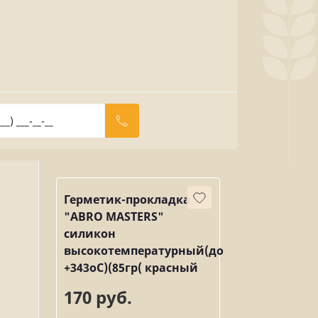
Герметик-прокладка
"ABRO MASTERS"
силикон
высокотемпературный(до
+343оС)(85гр( красный
170 руб.