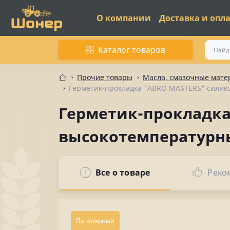
О компании
Доставка и опл
Каталог товаров
Прочие товары
Масла, смазочные мат
Герметик-прокладка "ABRO MASTERS" силико
Герметик-прокладка
высокотемпературны
Все о товаре
Реко
Популярный