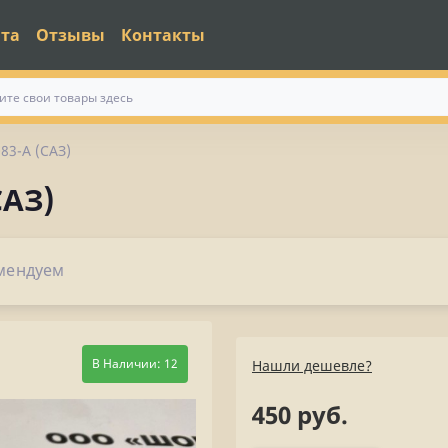
ата
Отзывы
Контакты
83-А (САЗ)
САЗ)
мендуем
В Наличии: 12
Нашли дешевле?
450 руб.