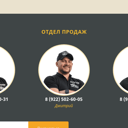
ОТДЕЛ ПРОДАЖ
0-31
8 (922) 502-60-05
8 (
Дмитрий