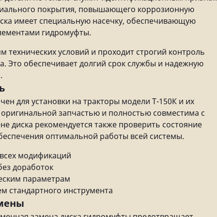
ециального покрытия, повышающего коррозионную
иска имеет специальную насечку, обеспечивающую
лементами гидромуфты.
ям технических условий и проходит строгий контроль
а. Это обеспечивает долгий срок службы и надежную
.
ь
чен для установки на тракторы модели Т-150К и их
 оригинальной запчастью и полностью совместима с
ене диска рекомендуется также проверить состояние
беспечения оптимальной работы всей системы.
 всех модификаций
без доработок
еским параметрам
ем стандартного инструмента
амены
еменная замена диска гидромуфты предотвращает