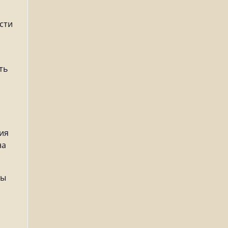
сти
ть
ия
на
ты