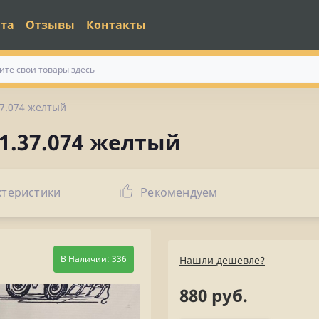
ата
Отзывы
Контакты
7.074 желтый
1.37.074 желтый
ктеристики
Рекомендуем
В Наличии: 336
Нашли дешевле?
880 руб.