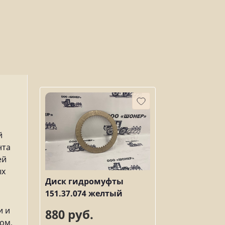
й
нта
ей
ых
Диск гидромуфты
151.37.074 желтый
и и
880 руб.
ом,