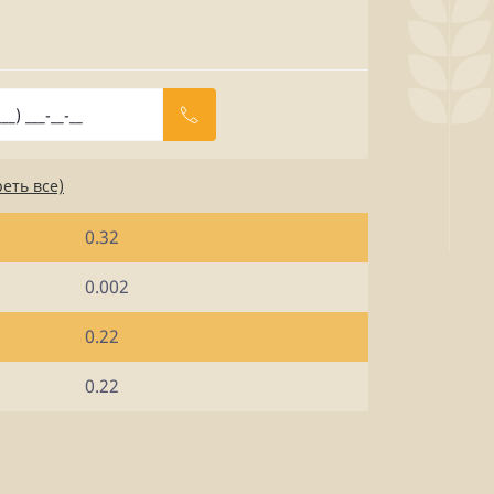
еть все)
0.32
0.002
0.22
0.22