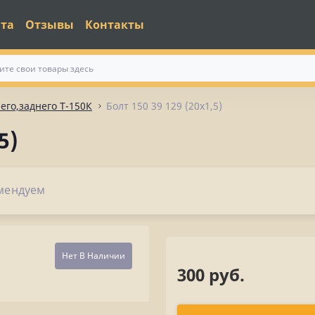
ата
Отзывы
Контакты
его,заднего Т-150К
Болт 150 39 129 (20х1,5)
5)
мендуем
Нет В Наличии
300 руб.