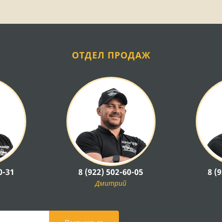
ОТДЕЛ ПРОДАЖ
0-31
8 (922) 502-60-05
8 (
Дмитрий