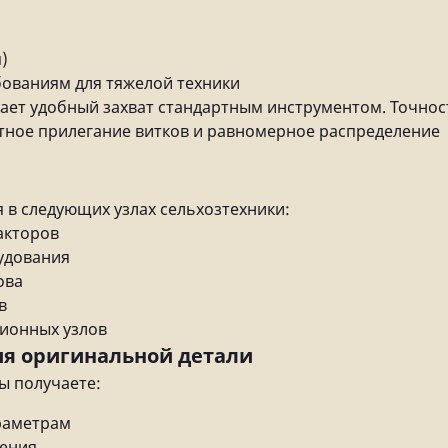
)
бованиям для тяжелой техники
ает удобный захват стандартным инструментом. Точнос
тное прилегание витков и равномерное распределение
 в следующих узлах сельхозтехники:
акторов
удования
ова
в
сионных узлов
я оригинальной детали
ы получаете:
раметрам
нения