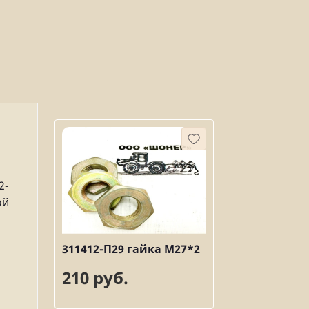
2-
ой
311412-П29 гайка М27*2
210 руб.