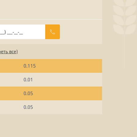
еть все)
0.115
0.01
0.05
0.05