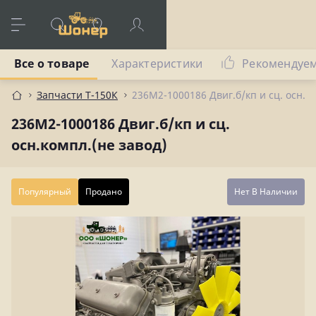
Все о товаре
Характеристики
Рекомендуе
Запчасти Т-150К
236М2-1000186 Двиг.б/кп и сц. осн.ко
236М2-1000186 Двиг.б/кп и сц.
осн.компл.(не завод)
Популярный
Продано
Нет В Наличии