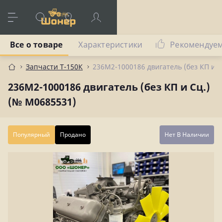
Все о товаре
Характеристики
Рекомендуе
Запчасти Т-150К
236М2-1000186 двигатель (без КП и С
236М2-1000186 двигатель (без КП и Сц.)
(№ М0685531)
Популярный
Продано
Нет В Наличии