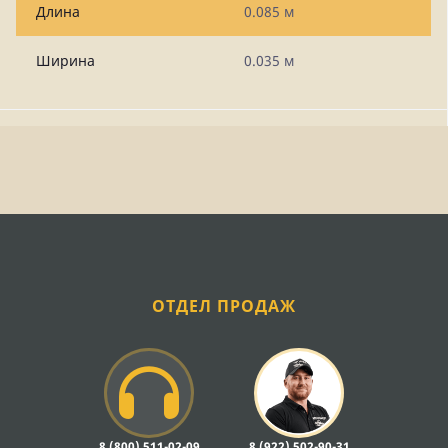
Длина
0.085 м
Ширина
0.035 м
ОТДЕЛ ПРОДАЖ
8 (800) 511-02-09
8 (922) 502-90-31