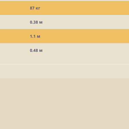
87 кг
0.38 м
1.1 м
0.48 м