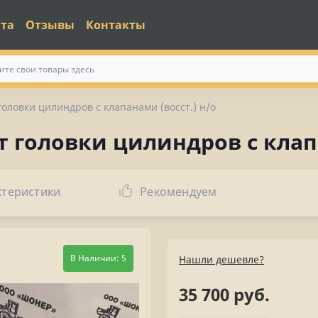
ата
Отзывы
Контакты
головки цилиндров с клапанами (восст.) н/о
т головки цилиндров с клапа
ктеристики
Рекомендуем
В Наличии: 5
Нашли дешевле?
35 700 руб.