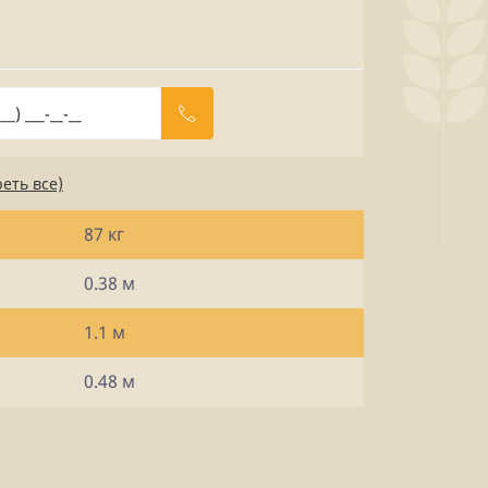
еть все)
87 кг
0.38 м
1.1 м
0.48 м