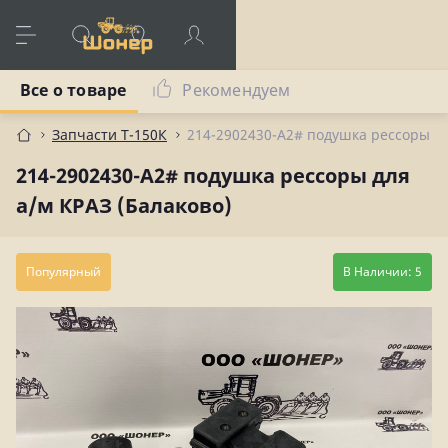
Все о товаре
Рекомендуем
Запчасти Т-150К
214-2902430-А2# подушка рессоры дл
214-2902430-А2# подушка рессоры для
а/м КРАЗ (Балаково)
Популярный
В Наличии: 5